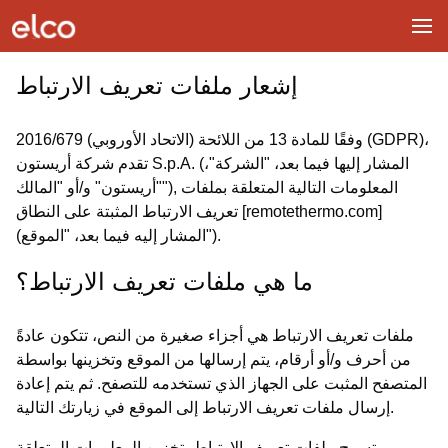
إشعار ملفات تعريف الارتباط
وفقًا للمادة 13 من اللائحة (الاتحاد الأوروبي) 2016/679 (GDPR)،
تقدم شركة أريستون S.p.A. (المشار إليها فيما بعد، "الشركة"،
"أريستون" و/أو "المالك"), المعلومات التالية المتعلقة بملفات
تعريف الارتباط المثبتة على النطاق [remotethermo.com]
(المشار إليه فيما بعد، "الموقع").
ما هي ملفات تعريف الارتباط؟
ملفات تعريف الارتباط هي أجزاء صغيرة من النص، تتكون عادةً
من أحرف و/أو أرقام، يتم إرسالها من الموقع وتخزينها بواسطة
المتصفح المثبت على الجهاز الذي تستخدمه للتصفح. ثم يتم إعادة
إرسال ملفات تعريف الارتباط إلى الموقع في زيارتك التالية.
تسمح ملفات تعريف الارتباط بتخزين المعلومات المتعلقة