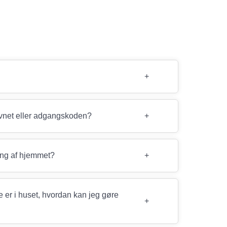
+
avnet eller adgangskoden?
+
ing af hjemmet?
+
de er i huset, hvordan kan jeg gøre
+