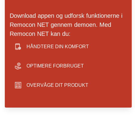
Download appen og udforsk funktionerne i
Remocon NET gennem demoen. Med
Remocon NET kan du:
HÅNDTERE DIN KOMFORT
smartphone icon
OPTIMERE FORBRUGET
hand icon
OVERVÅGE DIT PRODUKT
sliders icon
play store badge
app store badge