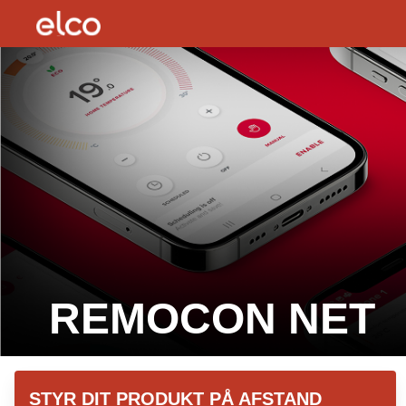
elco logo
REMOCON NET
hero image
STYR DIT PRODUKT PÅ AFSTAND