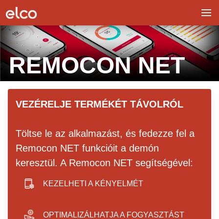
REMOCON NET
hero image
VEZÉRELJE TERMÉKÉT TÁVOLRÓL
Töltse le az alkalmazást, és fedezze fel a
Remocon NET funkcióit a demón
keresztül. A Remocon NET segítségével:
KEZELHETI A KÉNYELMÉT
smartphone icon
OPTIMALIZÁLHATJA A FOGYASZTÁST