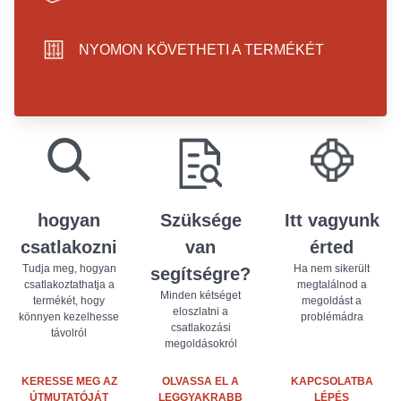
hand icon
NYOMON KÖVETHETI A TERMÉKÉT
sliders icon
play store badge
app store badge
hogyan
Szüksége
Itt vagyunk
csatlakozni
van
érted
Tudja meg, hogyan
Ha nem sikerült
segítségre?
csatlakoztathatja a
megtalálnod a
Minden kétséget
termékét, hogy
megoldást a
eloszlatni a
könnyen kezelhesse
problémádra
csatlakozási
távolról
megoldásokról
KERESSE MEG AZ
OLVASSA EL A
KAPCSOLATBA
ÚTMUTATÓJÁT
LEGGYAKRABB
LÉPÉS