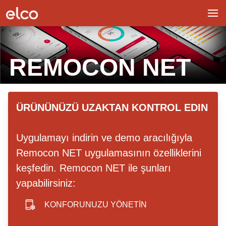
REMOCON NET
hero image
ÜRÜNÜNÜZÜ UZAKTAN KONTROL EDIN
Uygulamayı indirin ve demo aracılığıyla
Remocon NET uygulamasının özelliklerini
keşfedin. Remocon NET ile şunları
yapabilirsiniz:
KONFORUNUZU YÖNETİN
smartphone icon