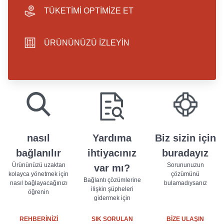
TÜKETİMİ OPTİMİZE ET
hand icon
ÜRÜNÜNÜZÜ İZLEYİN
sliders icon
play store badge
app store badge
nasıl
Yardıma
Biz sizin için
bağlanılır
ihtiyacınız
buradayız
Ürününüzü uzaktan
Sorununuzun
var mı?
kolayca yönetmek için
çözümünü
Bağlantı çözümlerine
nasıl bağlayacağınızı
bulamadıysanız
ilişkin şüpheleri
öğrenin
gidermek için
REHBERİNİZİ
SIK SORULAN
BİZE ULAŞIN